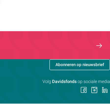
Abonneren op nieuwsbrief
Volg
Davidsfonds
op sociale media
Volg
Vol
ons
on
op
op
Faceb
Ins