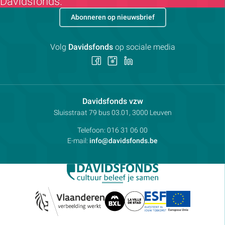
Davidsfonds.
Abonneren op nieuwsbrief
Volg
Davidsfonds
op sociale media
Volg
Volg
Volg
ons
ons
ons
op
op
op
Facebook
Instagram
LinkedIn
Contactpersoon:
Davidsfonds vzw
Adres:
Sluisstraat 79
bus 03.01, 3000
Leuven
Telefoon:
016 31 06 00
E-mail:
info@davidsfonds.be